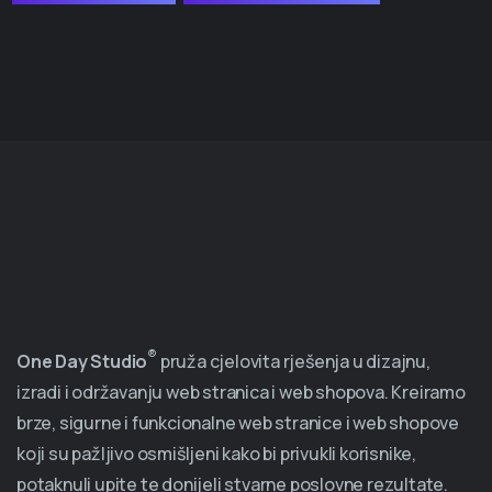
®
One Day Studio
pruža cjelovita rješenja u dizajnu,
izradi i održavanju web stranica i web shopova. Kreiramo
brze, sigurne i funkcionalne web stranice i web shopove
koji su pažljivo osmišljeni kako bi privukli korisnike,
potaknuli upite te donijeli stvarne poslovne rezultate.