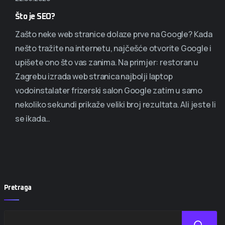
Što je SEO?
Zašto neke web stranice dolaze prve na Google? Kada
nešto tražite na internetu, najčešće otvorite Google i
upišete ono što vas zanima. Na primjer: restoran u
Zagrebu izrada web stranica najbolji laptop
vodoinstalater frizerski salon Google zatim u samo
nekoliko sekundi prikaže veliki broj rezultata. Ali jeste li
se ikada…
Pretraga