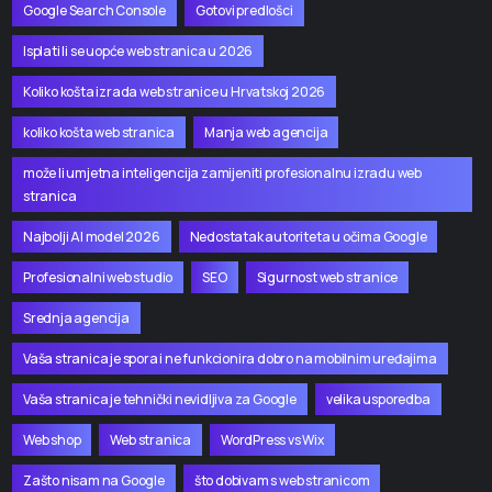
Google Search Console
Gotovi predlošci
Isplati li se uopće web stranica u 2026
Koliko košta izrada web stranice u Hrvatskoj 2026
koliko košta web stranica
Manja web agencija
može li umjetna inteligencija zamijeniti profesionalnu izradu web
stranica
Najbolji AI model 2026
Nedostatak autoriteta u očima Google
Profesionalni web studio
SEO
Sigurnost web stranice
Srednja agencija
Vaša stranica je spora i ne funkcionira dobro na mobilnim uređajima
Vaša stranica je tehnički nevidljiva za Google
velika usporedba
Web shop
Web stranica
WordPress vs Wix
Zašto nisam na Google
što dobivam s web stranicom