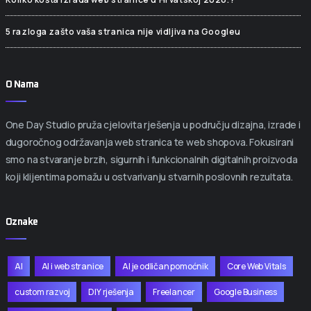
5 razloga zašto vaša stranica nije vidljiva na Googleu
O Nama
One Day Studio pruža cjelovita rješenja u području dizajna, izrade i
dugoročnog održavanja web stranica te web shopova. Fokusirani
smo na stvaranje brzih, sigurnih i funkcionalnih digitalnih proizvoda
koji klijentima pomažu u ostvarivanju stvarnih poslovnih rezultata.
Oznake
AI
AI i web stranice
AI je odličan pomoćnik
Core Web Vitals
custom razvoj
DIY rješenja
Freelancer
Google Business