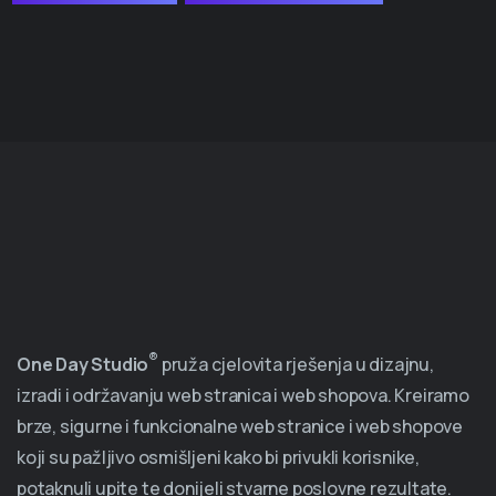
®
One Day Studio
pruža cjelovita rješenja u dizajnu,
izradi i održavanju web stranica i web shopova. Kreiramo
brze, sigurne i funkcionalne web stranice i web shopove
koji su pažljivo osmišljeni kako bi privukli korisnike,
potaknuli upite te donijeli stvarne poslovne rezultate.