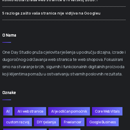
5 razloga zašto vaša stranica nije vidljiva na Googleu
O Nama
One Day Studio pruža cjelovita rješenja u području dizajna, izrade i
dugoročnog održavanja web stranica te web shopova. Fokusirani
smo na stvaranje brzih, sigurnih i funkcionalnih digitalnih proizvoda
koji klijentima pomažu u ostvarivanju stvarnih poslovnih rezultata.
Oznake
AI
AI i web stranice
AI je odličan pomoćnik
Core Web Vitals
custom razvoj
DIY rješenja
Freelancer
Google Business