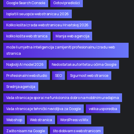
Google Search Console
Gotovi predlošci
Isplati li se uopće web stranica u 2026
Koliko košta izrada web stranice u Hrvatskoj 2026
koliko košta web stranica
Manja web agencija
može li umjetna inteligencija zamijeniti profesionalnu izradu web
stranica
Najbolji AI model 2026
Nedostatak autoriteta u očima Google
Profesionalni web studio
SEO
Sigurnost web stranice
Srednja agencija
Vaša stranica je spora i ne funkcionira dobro na mobilnim uređajima
Vaša stranica je tehnički nevidljiva za Google
velika usporedba
Web shop
Web stranica
WordPress vs Wix
Zašto nisam na Google
što dobivam s web stranicom