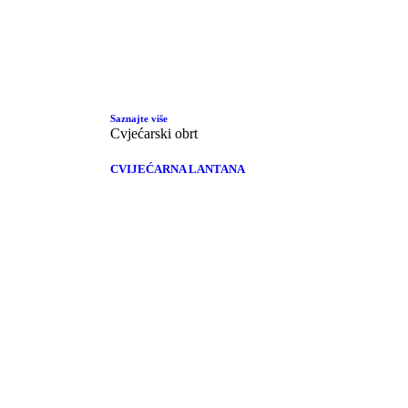
Saznajte više
Cvjećarski obrt
CVIJEĆARNA LANTANA