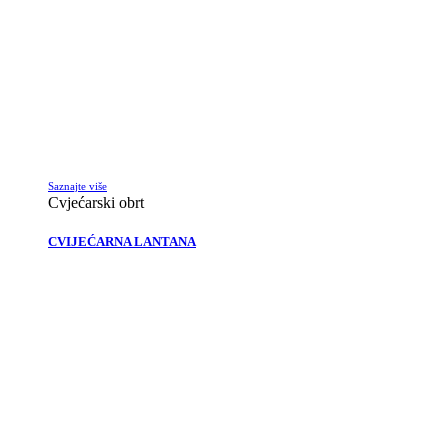
Saznajte više
Cvjećarski obrt
CVIJEĆARNA LANTANA