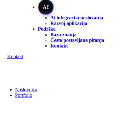
AI
Ai integracija poslovanja
Razvoj aplikacija
Podrška
Baza znanja
Često postavljana pitanja
Kontakt
K
o
n
t
a
k
t
Naslovnica
Portfolio