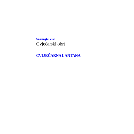
Saznajte više
Cvjećarski obrt
CVIJEĆARNA LANTANA