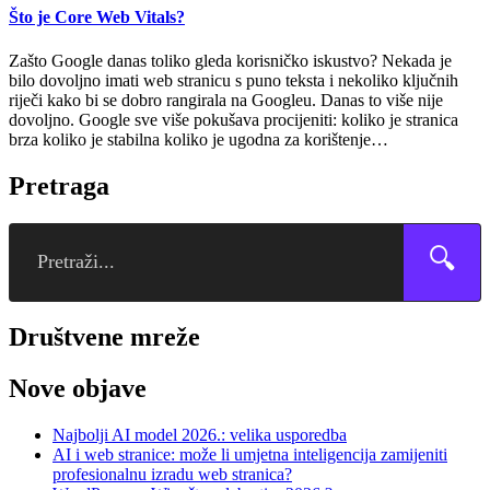
Što je Core Web Vitals?
Zašto Google danas toliko gleda korisničko iskustvo? Nekada je
bilo dovoljno imati web stranicu s puno teksta i nekoliko ključnih
riječi kako bi se dobro rangirala na Googleu. Danas to više nije
dovoljno. Google sve više pokušava procijeniti: koliko je stranica
brza koliko je stabilna koliko je ugodna za korištenje…
Pretraga
🔍
Društvene mreže
Nove objave
Najbolji AI model 2026.: velika usporedba
AI i web stranice: može li umjetna inteligencija zamijeniti
profesionalnu izradu web stranica?