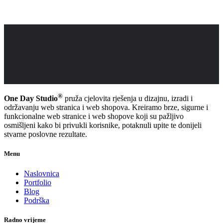
®
One Day Studio
pruža cjelovita rješenja u dizajnu, izradi i
održavanju web stranica i web shopova. Kreiramo brze, sigurne i
funkcionalne web stranice i web shopove koji su pažljivo
osmišljeni kako bi privukli korisnike, potaknuli upite te donijeli
stvarne poslovne rezultate.
Menu
Naslovnica
Portfolio
Blog
Podrška
Radno vrijeme