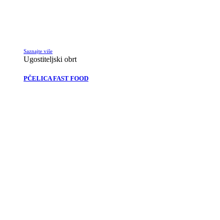
Saznajte više
Ugostiteljski obrt
PČELICA FAST FOOD