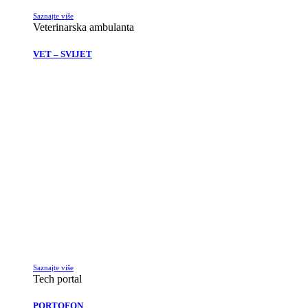
Saznajte više
Veterinarska ambulanta
VET – SVIJET
Saznajte više
Tech portal
PORTOFON