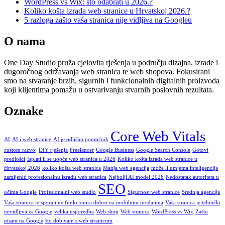
WordPress vs Wix: što odabrati u 2026.?
Koliko košta izrada web stranice u Hrvatskoj 2026.?
5 razloga zašto vaša stranica nije vidljiva na Googleu
O nama
One Day Studio pruža cjelovita rješenja u području dizajna, izrade i
dugoročnog održavanja web stranica te web shopova. Fokusirani
smo na stvaranje brzih, sigurnih i funkcionalnih digitalnih proizvoda
koji klijentima pomažu u ostvarivanju stvarnih poslovnih rezultata.
Oznake
Core Web Vitals
AI
AI i web stranice
AI je odličan pomoćnik
custom razvoj
DIY rješenja
Freelancer
Google Business
Google Search Console
Gotovi
predlošci
Isplati li se uopće web stranica u 2026
Koliko košta izrada web stranice u
Hrvatskoj 2026
koliko košta web stranica
Manja web agencija
može li umjetna inteligencija
zamijeniti profesionalnu izradu web stranica
Najbolji AI model 2026
Nedostatak autoriteta u
SEO
očima Google
Profesionalni web studio
Sigurnost web stranice
Srednja agencija
Vaša stranica je spora i ne funkcionira dobro na mobilnim uređajima
Vaša stranica je tehnički
nevidljiva za Google
velika usporedba
Web shop
Web stranica
WordPress vs Wix
Zašto
nisam na Google
što dobivam s web stranicom