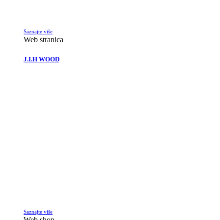
Saznajte više
Web stranica
J.I.H WOOD
Saznajte više
Web shop