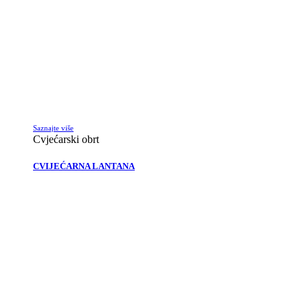
Saznajte više
Cvjećarski obrt
CVIJEĆARNA LANTANA