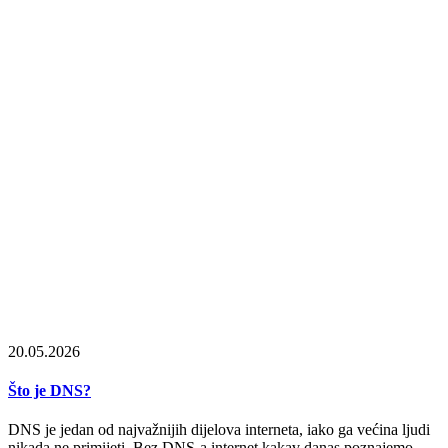
20.05.2026
Što je DNS?
DNS je jedan od najvažnijih dijelova interneta, iako ga većina ljudi
nikada ne primijeti. Bez DNS-a internet kakav danas poznajemo