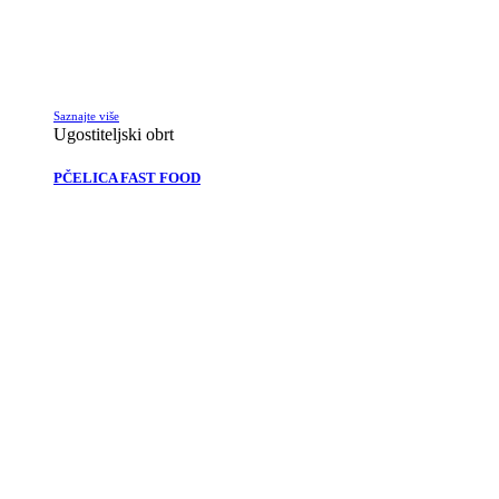
Saznajte više
Ugostiteljski obrt
PČELICA FAST FOOD