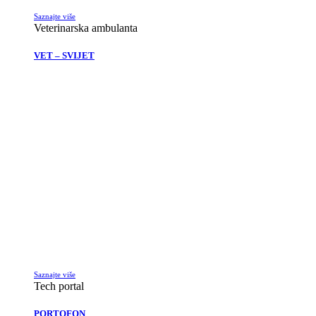
Saznajte više
Veterinarska ambulanta
VET – SVIJET
Saznajte više
Tech portal
PORTOFON