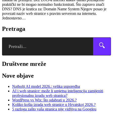
praktički ne bi mogao normalno funkcionirati. Što zapravo znači
DNS? DNS je kratica za: Domain Name System Njegov posao je
povezati naziv web stranice s pravim serverom na internetu.
Jednostavno…
Pretraga
🔍
Društvene mreže
Nove objave
Najbolji AI model 2026.: velika usporedba
AI i web stranice: može li umjetna inteligencija zamijeniti
profesionalnu izradu web stranica?
WordPress vs Wix: što odabrati u 2026.?
Koliko košta izrada web stranice u Hrvatskoj 2026.?
5 razloga zašto vaša stranica nije vidljiva na Googleu