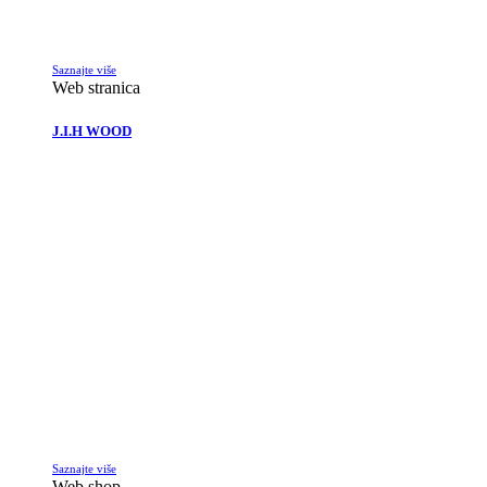
Saznajte više
Web stranica
J.I.H WOOD
Saznajte više
Web shop