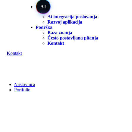
AI
Ai integracija poslovanja
Razvoj aplikacija
Podrška
Baza znanja
Često postavljana pitanja
Kontakt
K
o
n
t
a
k
t
Naslovnica
Portfolio