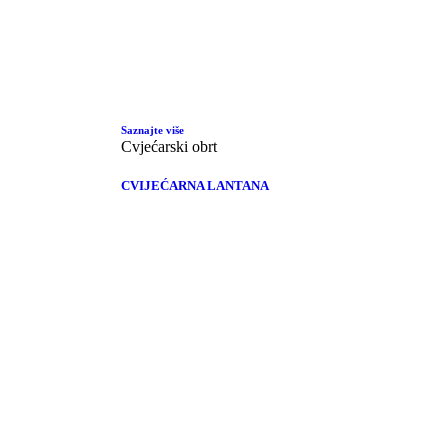
Saznajte više
Cvjećarski obrt
CVIJEĆARNA LANTANA