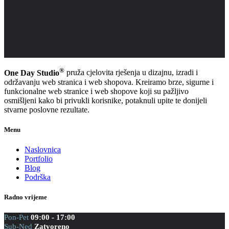
®
One Day Studio
pruža cjelovita rješenja u dizajnu, izradi i
održavanju web stranica i web shopova. Kreiramo brze, sigurne i
funkcionalne web stranice i web shopove koji su pažljivo
osmišljeni kako bi privukli korisnike, potaknuli upite te donijeli
stvarne poslovne rezultate.
Menu
Naslovnica
Portfolio
Blog
Podrška
Radno vrijeme
Pon-Pet
09:00 - 17:00
Sub-Ned
Zatvoreno